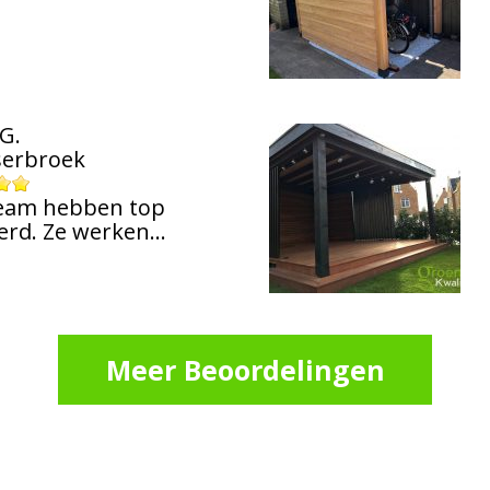
G.
serbroek
 team hebben top
erd. Ze werken…
Meer Beoordelingen