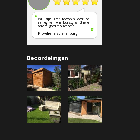
Wij zijn zeer tevreden over de
aanleg van ons kunstgras. Snelle
service, goed meegedacht
P.Eveliene Spierenburg
Beoordelingen