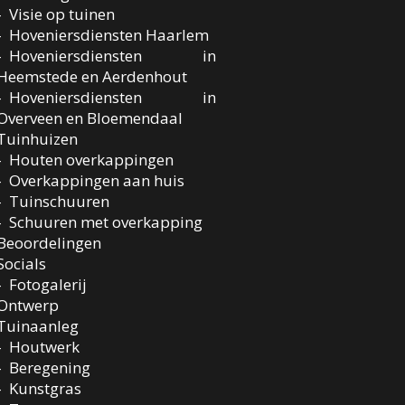
Visie op tuinen
Hoveniersdiensten Haarlem
Hoveniersdiensten in
Heemstede en Aerdenhout
Hoveniersdiensten in
Overveen en Bloemendaal
Tuinhuizen
Houten overkappingen
Overkappingen aan huis
Tuinschuuren
Schuuren met overkapping
Beoordelingen
Socials
Fotogalerij
Ontwerp
Tuinaanleg
Houtwerk
Beregening
Kunstgras