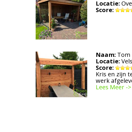
Locatie:
Ove
Score:
Naam:
Tom 
Locatie:
Vel
Score:
Kris en zijn
werk afgelev
Lees Meer ->