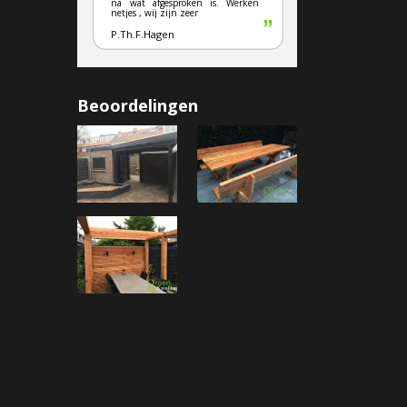
na wat afgesproken is. Werken
netjes , wij zijn zeer
P.Th.F.Hagen
Beoordelingen