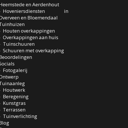
Heemstede en Aerdenhout
Hoveniersdiensten in
Overveen en Bloemendaal
Tuinhuizen
Houten overkappingen
Overkappingen aan huis
Tuinschuuren
Schuuren met overkapping
Beoordelingen
Socials
Fotogalerij
Ontwerp
Tuinaanleg
Houtwerk
Beregening
Kunstgras
Terrassen
Tuinverlichting
Blog