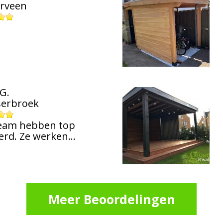
rveen
G.
serbroek
 team hebben top
erd. Ze werken…
Meer Beoordelingen