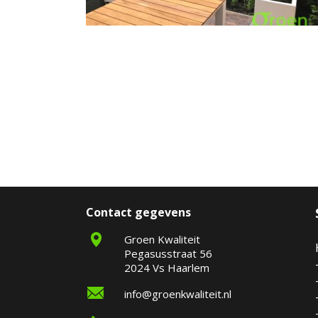
Contact gegevens
Groen Kwaliteit
Pegasusstraat 56
2024 Vs Haarlem
info@groenkwaliteit.nl