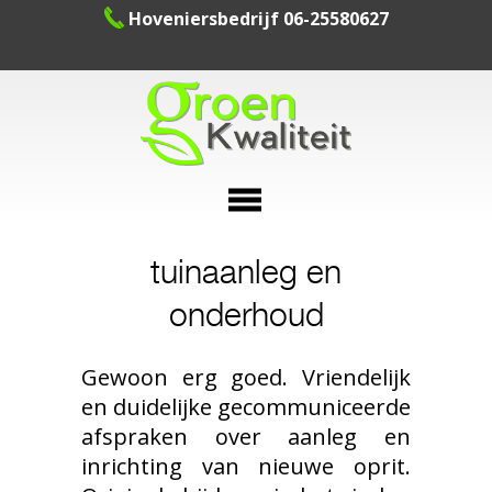
Hoveniersbedrijf 06-25580627
Hoveniersdiensten in Heemstede en Aerdenhout
Hoveniersdiensten in Overveen en Bloemendaal
Hoveniersdiensten Haarlem
Schuuren met overkapping
Overkappingen aan huis
Houten overkappingen
Ervaring en Kwaliteit
Tuinverlichting
Visie op tuinen
Beoordelingen
Tuinschuuren
Beregening
Tuinaanleg
Tuinhuizen
Fotogalerij
Kunstgras
Houtwerk
Terrassen
Ontwerp
Contact
Socials
Home
Blog
tuinaanleg en
onderhoud
Gewoon erg goed. Vriendelijk
en duidelijke gecommuniceerde
afspraken over aanleg en
inrichting van nieuwe oprit.