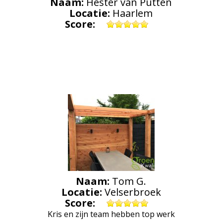
Naam:
Hester van Putten
Locatie:
Haarlem
Score:
Naam:
Tom G.
Locatie:
Velserbroek
Score:
Kris en zijn team hebben top werk