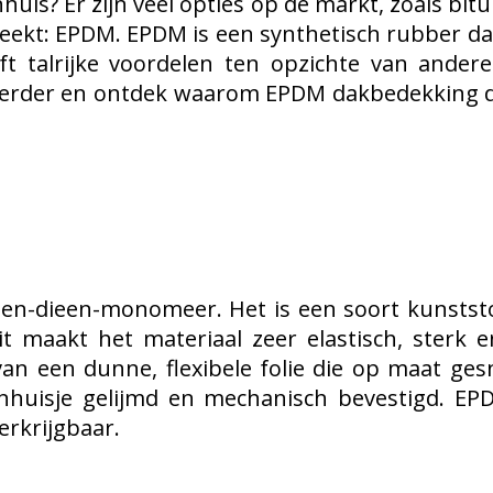
nhuis
? Er zijn veel opties op de markt, zoals bi
teekt: EPDM. EPDM is een synthetisch rubber dat
ft talrijke voordelen ten opzichte van ande
verder en ontdek waarom EPDM dakbedekking de
en-dieen-monomeer. Het is een soort kunststo
Dit maakt het materiaal zeer elastisch, ster
n een dunne, flexibele folie die op maat ge
inhuisje gelijmd en mechanisch bevestigd. E
erkrijgbaar.