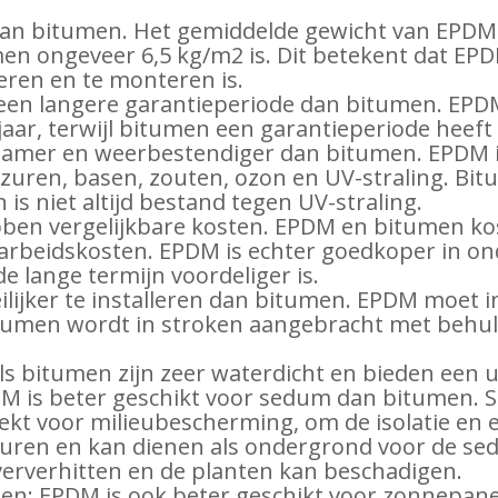
 dan bitumen. Het gemiddelde gewicht van EPDM i
en ongeveer 6,5 kg/m2 is. Dit betekent dat EPD
eren en te monteren is.
een langere garantieperiode dan bitumen. EPD
jaar, terwijl bitumen een garantieperiode heeft v
mer en weerbestendiger dan bitumen. EPDM is
ren, basen, zouten, ozon en UV-straling. Bit
s niet altijd bestand tegen UV-straling.
en vergelijkbare kosten. EPDM en bitumen kos
f arbeidskosten. EPDM is echter goedkoper in o
 lange termijn voordeliger is.
ilijker te installeren dan bitumen. EPDM moet
itumen wordt in stroken aangebracht met behul
s bitumen zijn zeer waterdicht en bieden een u
M is beter geschikt voor sedum dan bitumen. S
t voor milieubescherming, om de isolatie en e
ren en kan dienen als ondergrond voor de sedu
erverhitten en de planten kan beschadigen.
en: EPDM is ook beter geschikt voor zonnepane