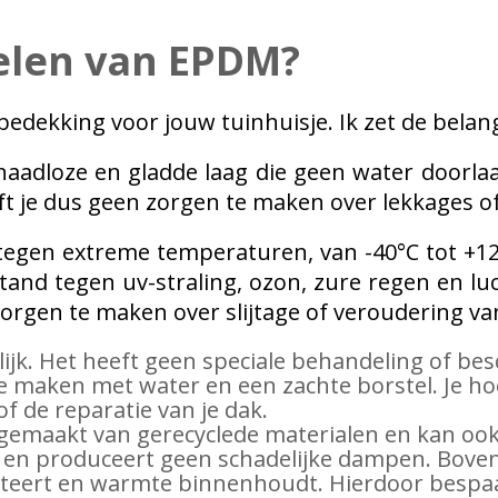
delen van EPDM?
edekking voor jouw tuinhuisje. Ik zet de belangr
naadloze en gladde laag die geen water doorla
eft je dus geen zorgen te maken over lekkages o
egen extreme temperaturen, van -40°C tot +120
stand tegen uv-straling, ozon, zure regen en luc
zorgen te maken over slijtage of veroudering van
ijk. Het heeft geen speciale behandeling of be
 maken met water en een zachte borstel. Je hoef
 de reparatie van je dak.
 is gemaakt van gerecyclede materialen en kan o
n en produceert geen schadelijke dampen. Bove
teert en warmte binnenhoudt. Hierdoor bespaar