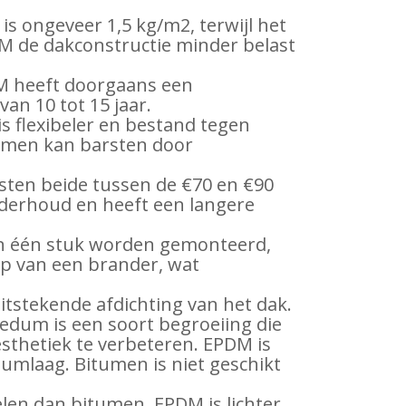
s ongeveer 1,5 kg/m2, terwijl het
M de dakconstructie minder belast
M heeft doorgaans een
an 10 tot 15 jaar.
 flexibeler en bestand tegen
umen kan barsten door
ten beide tussen de €70 en €90
nderhoud en heeft een langere
 in één stuk worden gemonteerd,
p van een brander, wat
itstekende afdichting van het dak.
edum is een soort begroeiing die
sthetiek te verbeteren. EPDM is
mlaag. Bitumen is niet geschikt
len dan bitumen. EPDM is lichter