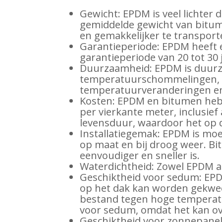
Gewicht: EPDM is veel lichter
gemiddelde gewicht van bitum
en gemakkelijker te transport
Garantieperiode: EPDM heeft 
garantieperiode van 20 tot 30 
Duurzaamheid: EPDM is duurza
temperatuurschommelingen, zu
temperatuurveranderingen en i
Kosten: EPDM en bitumen hebb
per vierkante meter, inclusie
levensduur, waardoor het op de
Installatiegemak: EPDM is moe
op maat en bij droog weer. B
eenvoudiger en sneller is.
Waterdichtheid: Zowel EPDM al
Geschiktheid voor sedum: EPD
op het dak kan worden gekweek
bestand tegen hoge temperatu
voor sedum, omdat het kan ov
Geschiktheid voor zonnepanel