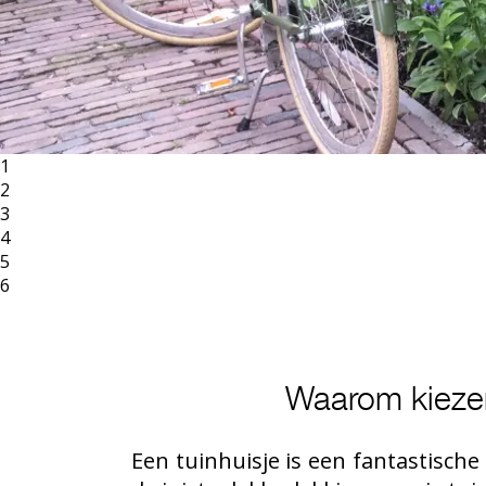
1
2
3
4
5
6
Waarom kiezen
Een tuinhuisje is een fantastische